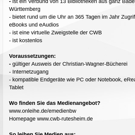
-
ist ein Verbund von 13 Bibliotheken aus ganz Bade
Württemberg
- bietet rund um die Uhr an 365 Tagen im Jahr Zugrif
eBooks und eAudios
- ist eine virtuelle Zweigstelle der CWB
- ist kostenlos
Voraussetzungen:
-
gültiger Ausweis der Christian-Wagner-Bücherei
- Internetzugang
- kompatible Endgeräte wie PC oder Notebook, eRe
Tablet
Wo finden Sie das Medienangebot?
www.onleihe.de/emedienbw
Homepage www.cwb-rutesheim.de
So leihen Sie Medien aus: